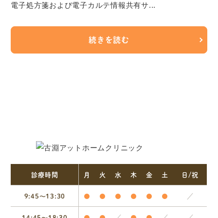
電子処方箋および電子カルテ情報共有サ...
続きを読む
診療時間
月
火
水
木
金
土
日/祝
9:45〜13:30
●
●
●
●
●
●
／
14:45〜18:30
●
●
／
●
●
／
／