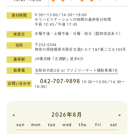
9:30〜13:00／14:30〜18:00
受付時間
※リハビリテーションの時間の最終受付時間
午前 12:45／午後 17:45
水曜午後・土曜午後・日曜・祝日（臨時休診あり）
休診日
〒252-0344
住所
神奈川県相模原市南区古淵2-3-7 T&T第二ビル105号
JR横浜線「古淵駅」徒歩4分
最寄駅
駐車場
当院目の前2台 or ファミリーマート横駐車場7台
042-707-9898
（9:30〜13:00／14:30〜
お問い合わせ
18:00）
«
2026年8月
»
sun
mon
tue
wed
thu
fri
sat